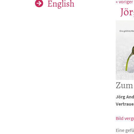
English
« voriger
Jör
Zum 
Jörg And
Vertraue
Bild ver
Eine gef