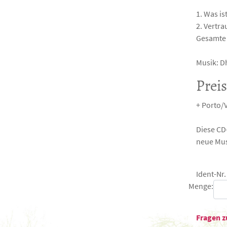
1. Was is
2. Vertra
Gesamte 
Musik: D
Prei
+ Porto/
Diese CD-
neue Mus
Ident-Nr.
Menge:
Fragen z