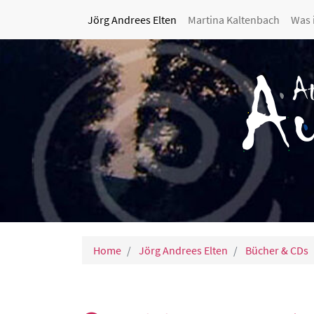
Jörg Andrees Elten
Martina Kaltenbach
Was 
Home
Jörg Andrees Elten
Bücher & CDs