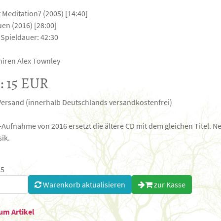
t Meditation? (2005) [14:40]
uen (2016) [28:00]
Spieldauer: 42:30
hiren Alex Townley
s: 15 EUR
Versand (innerhalb Deutschlands versandkostenfrei)
Aufnahme von 2016 ersetzt die ältere CD mit dem gleichen Titel. Ne
ik.
 5
Warenkorb aktualisieren
zur Kasse
um Artikel