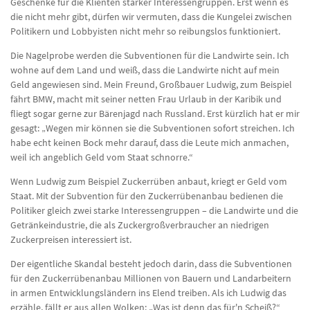
Geschenke für die Klienten starker Interessengruppen. Erst wenn es
die nicht mehr gibt, dürfen wir vermuten, dass die Kungelei zwischen
Politikern und Lobbyisten nicht mehr so reibungslos funktioniert.
Die Nagelprobe werden die Subventionen für die Landwirte sein. Ich
wohne auf dem Land und weiß, dass die Landwirte nicht auf mein
Geld angewiesen sind. Mein Freund, Großbauer Ludwig, zum Beispiel
fährt BMW, macht mit seiner netten Frau Urlaub in der Karibik und
fliegt sogar gerne zur Bärenjagd nach Russland. Erst kürzlich hat er mir
gesagt: „Wegen mir können sie die Subventionen sofort streichen. Ich
habe echt keinen Bock mehr darauf, dass die Leute mich anmachen,
weil ich angeblich Geld vom Staat schnorre.“
Wenn Ludwig zum Beispiel Zuckerrüben anbaut, kriegt er Geld vom
Staat. Mit der Subvention für den Zuckerrübenanbau bedienen die
Politiker gleich zwei starke Interessengruppen – die Landwirte und die
Getränkeindustrie, die als Zuckergroßverbraucher an niedrigen
Zuckerpreisen interessiert ist.
Der eigentliche Skandal besteht jedoch darin, dass die Subventionen
für den Zuckerrübenanbau Millionen von Bauern und Landarbeitern
in armen Entwicklungsländern ins Elend treiben. Als ich Ludwig das
erzähle, fällt er aus allen Wolken: „Was ist denn das für'n Scheiß?“