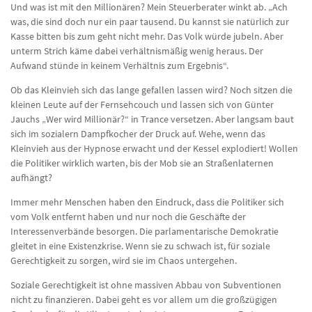
Und was ist mit den Millionären? Mein Steuerberater winkt ab. „Ach
was, die sind doch nur ein paar tausend. Du kannst sie natürlich zur
Kasse bitten bis zum geht nicht mehr. Das Volk würde jubeln. Aber
unterm Strich käme dabei verhältnismäßig wenig heraus. Der
Aufwand stünde in keinem Verhältnis zum Ergebnis“.
Ob das Kleinvieh sich das lange gefallen lassen wird? Noch sitzen die
kleinen Leute auf der Fernsehcouch und lassen sich von Günter
Jauchs „Wer wird Millionär?“ in Trance versetzen. Aber langsam baut
sich im sozialern Dampfkocher der Druck auf. Wehe, wenn das
Kleinvieh aus der Hypnose erwacht und der Kessel explodiert! Wollen
die Politiker wirklich warten, bis der Mob sie an Straßenlaternen
aufhängt?
Immer mehr Menschen haben den Eindruck, dass die Politiker sich
vom Volk entfernt haben und nur noch die Geschäfte der
Interessenverbände besorgen. Die parlamentarische Demokratie
gleitet in eine Existenzkrise. Wenn sie zu schwach ist, für soziale
Gerechtigkeit zu sorgen, wird sie im Chaos untergehen.
Soziale Gerechtigkeit ist ohne massiven Abbau von Subventionen
nicht zu finanzieren. Dabei geht es vor allem um die großzügigen