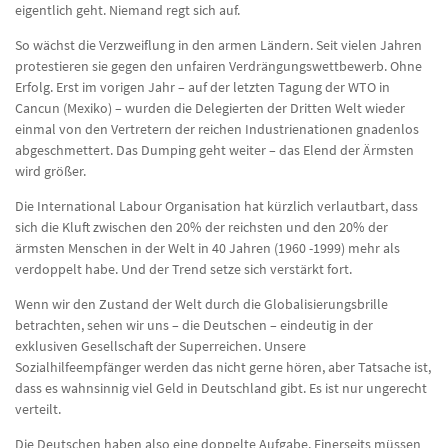
eigentlich geht. Niemand regt sich auf.
So wächst die Verzweiflung in den armen Ländern. Seit vielen Jahren
protestieren sie gegen den unfairen Verdrängungswettbewerb. Ohne
Erfolg. Erst im vorigen Jahr – auf der letzten Tagung der WTO in
Cancun (Mexiko) – wurden die Delegierten der Dritten Welt wieder
einmal von den Vertretern der reichen Industrienationen gnadenlos
abgeschmettert. Das Dumping geht weiter – das Elend der Ärmsten
wird größer.
Die International Labour Organisation hat kürzlich verlautbart, dass
sich die Kluft zwischen den 20% der reichsten und den 20% der
ärmsten Menschen in der Welt in 40 Jahren (1960 -1999) mehr als
verdoppelt habe. Und der Trend setze sich verstärkt fort.
Wenn wir den Zustand der Welt durch die Globalisierungsbrille
betrachten, sehen wir uns – die Deutschen – eindeutig in der
exklusiven Gesellschaft der Superreichen. Unsere
Sozialhilfeempfänger werden das nicht gerne hören, aber Tatsache ist,
dass es wahnsinnig viel Geld in Deutschland gibt. Es ist nur ungerecht
verteilt.
Die Deutschen haben also eine doppelte Aufgabe. Einerseits müssen