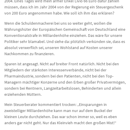
2004. Eines Tages wird mein armer Enkel Livio 66 Euro dafür zahlen
müssen, dass ich im Jahr 2004 von der Regierung ein Steuergeschenk
von 200 Euro angenommen habe. Wie soll ich ihm das erklären?
Wenn die Schuldenmacherei bei uns so weiter geht, wollen die
Währungshüter der Europäischen Gemeinschaft von Deutschland eine
Konventionalstrafe in Milliardenhöhe einziehen. Das wäre für unsere
Politiker sehr blamabel. Und siehe da: plötzlich verkünden sie, dass es
absolut verwerflich sei, unseren Wohlstand auf Kosten unserer
Nachkommen zu finanzieren.
Sparen ist angesagt. Nicht auf breiter Front natürlich. Nicht bei den
Mitgliedern der stärksten Interessenverbände, nicht bei der
Pharmaindustrie, sondern bei den Patienten, nicht bei den Top-
Managern mächtiger Konzerne und den Erben großer Privatvermögen,
sondern bei Rentnern, Langzeitarbeitslosen, Behinderten und allein
erziehenden Müttern.
Mein Steuerberater kommentiert trocken: „Einsparungen in
zweistelliger Milliardenhöhe kann man nur auf dem Buckel der
kleinen Leute durchziehen. Das war schon immer so, weil es eben
anders gar nicht geht. Nur das Kleinvieh macht den großen Mist!“