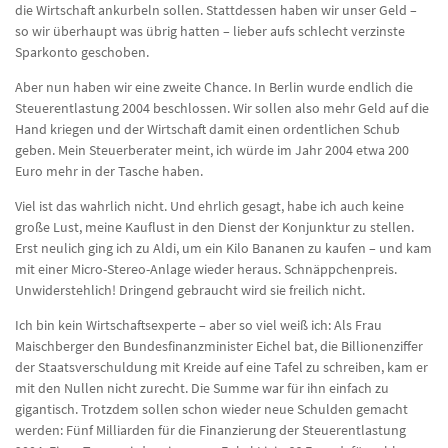
die Wirtschaft ankurbeln sollen. Stattdessen haben wir unser Geld –
so wir überhaupt was übrig hatten – lieber aufs schlecht verzinste
Sparkonto geschoben.
Aber nun haben wir eine zweite Chance. In Berlin wurde endlich die
Steuerentlastung 2004 beschlossen. Wir sollen also mehr Geld auf die
Hand kriegen und der Wirtschaft damit einen ordentlichen Schub
geben. Mein Steuerberater meint, ich würde im Jahr 2004 etwa 200
Euro mehr in der Tasche haben.
Viel ist das wahrlich nicht. Und ehrlich gesagt, habe ich auch keine
große Lust, meine Kauflust in den Dienst der Konjunktur zu stellen.
Erst neulich ging ich zu Aldi, um ein Kilo Bananen zu kaufen – und kam
mit einer Micro-Stereo-Anlage wieder heraus. Schnäppchenpreis.
Unwiderstehlich! Dringend gebraucht wird sie freilich nicht.
Ich bin kein Wirtschaftsexperte – aber so viel weiß ich: Als Frau
Maischberger den Bundesfinanzminister Eichel bat, die Billionenziffer
der Staatsverschuldung mit Kreide auf eine Tafel zu schreiben, kam er
mit den Nullen nicht zurecht. Die Summe war für ihn einfach zu
gigantisch. Trotzdem sollen schon wieder neue Schulden gemacht
werden: Fünf Milliarden für die Finanzierung der Steuerentlastung