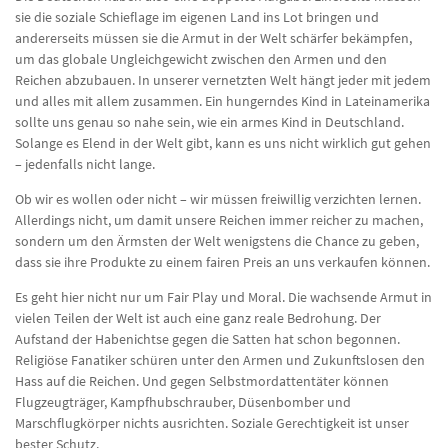
sie die soziale Schieflage im eigenen Land ins Lot bringen und
andererseits müssen sie die Armut in der Welt schärfer bekämpfen,
um das globale Ungleichgewicht zwischen den Armen und den
Reichen abzubauen. In unserer vernetzten Welt hängt jeder mit jedem
und alles mit allem zusammen. Ein hungerndes Kind in Lateinamerika
sollte uns genau so nahe sein, wie ein armes Kind in Deutschland.
Solange es Elend in der Welt gibt, kann es uns nicht wirklich gut gehen
– jedenfalls nicht lange.
Ob wir es wollen oder nicht – wir müssen freiwillig verzichten lernen.
Allerdings nicht, um damit unsere Reichen immer reicher zu machen,
sondern um den Ärmsten der Welt wenigstens die Chance zu geben,
dass sie ihre Produkte zu einem fairen Preis an uns verkaufen können.
Es geht hier nicht nur um Fair Play und Moral. Die wachsende Armut in
vielen Teilen der Welt ist auch eine ganz reale Bedrohung. Der
Aufstand der Habenichtse gegen die Satten hat schon begonnen.
Religiöse Fanatiker schüren unter den Armen und Zukunftslosen den
Hass auf die Reichen. Und gegen Selbstmordattentäter können
Flugzeugträger, Kampfhubschrauber, Düsenbomber und
Marschflugkörper nichts ausrichten. Soziale Gerechtigkeit ist unser
bester Schutz.