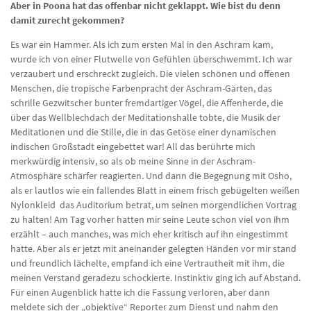
Aber in Poona hat das offenbar nicht geklappt. Wie bist du denn
damit zurecht gekommen?
Es war ein Hammer. Als ich zum ersten Mal in den Aschram kam,
wurde ich von einer Flutwelle von Gefühlen überschwemmt. Ich war
verzaubert und erschreckt zugleich. Die vielen schönen und offenen
Menschen, die tropische Farbenpracht der Aschram-Gärten, das
schrille Gezwitscher bunter fremdartiger Vögel, die Affenherde, die
über das Wellblechdach der Meditationshalle tobte, die Musik der
Meditationen und die Stille, die in das Getöse einer dynamischen
indischen Großstadt eingebettet war! All das berührte mich
merkwürdig intensiv, so als ob meine Sinne in der Aschram-
Atmosphäre schärfer reagierten. Und dann die Begegnung mit Osho,
als er lautlos wie ein fallendes Blatt in einem frisch gebügelten weißen
Nylonkleid das Auditorium betrat, um seinen morgendlichen Vortrag
zu halten! Am Tag vorher hatten mir seine Leute schon viel von ihm
erzählt – auch manches, was mich eher kritisch auf ihn eingestimmt
hatte. Aber als er jetzt mit aneinander gelegten Händen vor mir stand
und freundlich lächelte, empfand ich eine Vertrautheit mit ihm, die
meinen Verstand geradezu schockierte. Instinktiv ging ich auf Abstand.
Für einen Augenblick hatte ich die Fassung verloren, aber dann
meldete sich der „objektive“ Reporter zum Dienst und nahm den