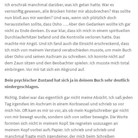
Ich erschrak manchmal darüber, was ich getan hatte. War es
vernünftig gewesen, alle Brücken hinter mir abzubrechen? Was sollte
nun bloß aus mir werden? Und was, wenn sich plötzlich doch
herausstellen sollte, dass Osho …. Aber den Gedanken wollte ich gar
nicht zu Ende denken. Es war klar, dass ich mich in einem spirituellen
Durchlauferhitzer befand und die Kontrolle verloren hatte. Das
machte mir Angst. Und ich fand auch die Einsicht erschreckend, dass
ich mich von meinem Verstand verabschieden musste, um mein Buch
über Osho und seinen Aschram zu schreiben. Ich konnte nicht auf
dem Zaun sitzen und den Beobachter spielen. Ich musste mich total
einbringen. Vor mir tat sich ein Abgrund auf.
Dein psychischer Zustand hat sich ja in deinem Buch sehr deutlich
niedergeschlagen.
Richtig. Dabei war das eigentlich gar nicht meine Absicht. Ich saß jeden
Tag irgendwo im Aschram in einem Korbsessel und schrieb so vor
mich hin. Oft kam es mir so vor, als ob mein Kugelschreiber gar nicht
von mir bewegt wurde, sondern sich von selber bewegte. Die Worte
formten sich nicht in meinem Kopf. Sie regneten sozusagen an
meinem Kopf vorbei aufs Papier. Ich schrieb und schrieb und
manchmal fragte mich irgendeiner, der mich beim Schreiben