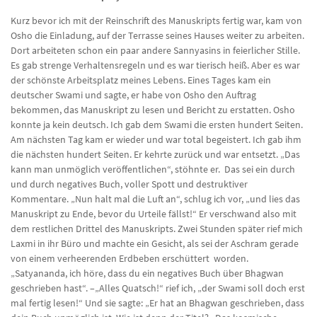
Kurz bevor ich mit der Reinschrift des Manuskripts fertig war, kam von
Osho die Einladung, auf der Terrasse seines Hauses weiter zu arbeiten.
Dort arbeiteten schon ein paar andere Sannyasins in feierlicher Stille.
Es gab strenge Verhaltensregeln und es war tierisch heiß. Aber es war
der schönste Arbeitsplatz meines Lebens. Eines Tages kam ein
deutscher Swami und sagte, er habe von Osho den Auftrag
bekommen, das Manuskript zu lesen und Bericht zu erstatten. Osho
konnte ja kein deutsch. Ich gab dem Swami die ersten hundert Seiten.
Am nächsten Tag kam er wieder und war total begeistert. Ich gab ihm
die nächsten hundert Seiten. Er kehrte zurück und war entsetzt. „Das
kann man unmöglich veröffentlichen“, stöhnte er. Das sei ein durch
und durch negatives Buch, voller Spott und destruktiver
Kommentare. „Nun halt mal die Luft an“, schlug ich vor, „und lies das
Manuskript zu Ende, bevor du Urteile fällst!“ Er verschwand also mit
dem restlichen Drittel des Manuskripts. Zwei Stunden später rief mich
Laxmi in ihr Büro und machte ein Gesicht, als sei der Aschram gerade
von einem verheerenden Erdbeben erschüttert worden.
„Satyananda, ich höre, dass du ein negatives Buch über Bhagwan
geschrieben hast“. –„Alles Quatsch!“ rief ich, „der Swami soll doch erst
mal fertig lesen!“ Und sie sagte: „Er hat an Bhagwan geschrieben, dass