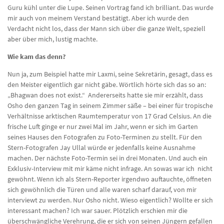
Guru kühl unter die Lupe. Seinen Vortrag fand ich brilliant. Das wurde
mir auch von meinem Verstand bestätigt. Aber ich wurde den
Verdacht nicht los, dass der Mann sich über die ganze Welt, speziell
aber über mich, lustig machte.
Wie kam das denn?
Nun ja, zum Beispiel hatte mir Laxmi, seine Sekretärin, gesagt, dass es
den Meister eigentlich gar nicht gäbe. Wörtlich hörte sich das so an:
„Bhagwan does not exist.“ Andererseits hatte sie mir erzählt, dass
Osho den ganzen Tag in seinem Zimmer säße – bei einer für tropische
Verhältnisse arktischen Raumtemperatur von 17 Grad Celsius. An die
frische Luft ginge er nur zwei Mal im Jahr, wenn er sich im Garten
seines Hauses den Fotografen zu Foto-Terminen zu stellt. Für den
Stern-Fotografen Jay Ullal würde er jedenfalls keine Ausnahme
machen. Der nächste Foto-Termin sei in drei Monaten. Und auch ein
Exklusiv-Interview mit mir käme nicht infrage. An sowas war ich nicht
gewöhnt. Wenn ich als Stern-Reporter irgendwo auftauchte, öffneten
sich gewöhnlich die Türen und alle waren scharf darauf, von mir
interviewt zu werden. Nur Osho nicht. Wieso eigentlich? Wollte er sich
interessant machen? Ich war sauer. Plötzlich erschien mir die
überschwängliche Verehrung, die er sich von seinen Jüngern gefallen