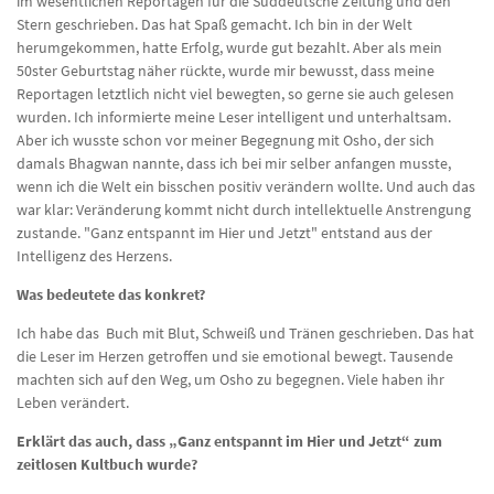
im wesentlichen Reportagen für die Süddeutsche Zeitung und den
Stern geschrieben. Das hat Spaß gemacht. Ich bin in der Welt
herumgekommen, hatte Erfolg, wurde gut bezahlt. Aber als mein
50ster Geburtstag näher rückte, wurde mir bewusst, dass meine
Reportagen letztlich nicht viel bewegten, so gerne sie auch gelesen
wurden. Ich informierte meine Leser intelligent und unterhaltsam.
Aber ich wusste schon vor meiner Begegnung mit Osho, der sich
damals Bhagwan nannte, dass ich bei mir selber anfangen musste,
wenn ich die Welt ein bisschen positiv verändern wollte. Und auch das
war klar: Veränderung kommt nicht durch intellektuelle Anstrengung
zustande. "Ganz entspannt im Hier und Jetzt" entstand aus der
Intelligenz des Herzens.
Was bedeutete das konkret?
Ich habe das Buch mit Blut, Schweiß und Tränen geschrieben. Das hat
die Leser im Herzen getroffen und sie emotional bewegt. Tausende
machten sich auf den Weg, um Osho zu begegnen. Viele haben ihr
Leben verändert.
Erklärt das auch, dass „Ganz entspannt im Hier und Jetzt“ zum
zeitlosen Kultbuch wurde?