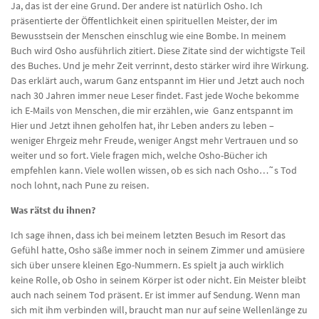
Ja, das ist der eine Grund. Der andere ist natürlich Osho. Ich
präsentierte der Öffentlichkeit einen spirituellen Meister, der im
Bewusstsein der Menschen einschlug wie eine Bombe. In meinem
Buch wird Osho ausführlich zitiert. Diese Zitate sind der wichtigste Teil
des Buches. Und je mehr Zeit verrinnt, desto stärker wird ihre Wirkung.
Das erklärt auch, warum Ganz entspannt im Hier und Jetzt auch noch
nach 30 Jahren immer neue Leser findet. Fast jede Woche bekomme
ich E-Mails von Menschen, die mir erzählen, wie Ganz entspannt im
Hier und Jetzt ihnen geholfen hat, ihr Leben anders zu leben –
weniger Ehrgeiz mehr Freude, weniger Angst mehr Vertrauen und so
weiter und so fort. Viele fragen mich, welche Osho-Bücher ich
empfehlen kann. Viele wollen wissen, ob es sich nach Osho…˜s Tod
noch lohnt, nach Pune zu reisen.
Was rätst du ihnen?
Ich sage ihnen, dass ich bei meinem letzten Besuch im Resort das
Gefühl hatte, Osho säße immer noch in seinem Zimmer und amüsiere
sich über unsere kleinen Ego-Nummern. Es spielt ja auch wirklich
keine Rolle, ob Osho in seinem Körper ist oder nicht. Ein Meister bleibt
auch nach seinem Tod präsent. Er ist immer auf Sendung. Wenn man
sich mit ihm verbinden will, braucht man nur auf seine Wellenlänge zu