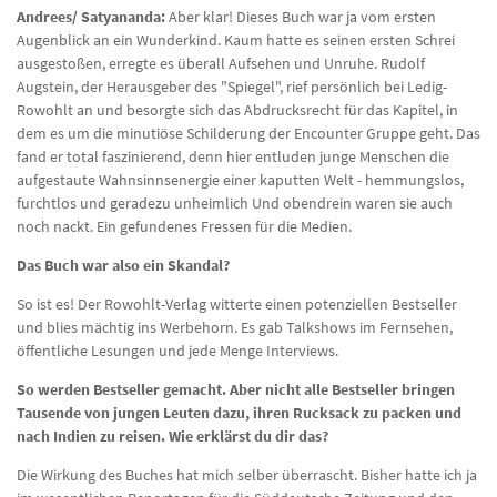
Andrees/ Satyananda:
Aber klar! Dieses Buch war ja vom ersten
Augenblick an ein Wunderkind. Kaum hatte es seinen ersten Schrei
ausgestoßen, erregte es überall Aufsehen und Unruhe. Rudolf
Augstein, der Herausgeber des "Spiegel", rief persönlich bei Ledig-
Rowohlt an und besorgte sich das Abdrucksrecht für das Kapitel, in
dem es um die minutiöse Schilderung der Encounter Gruppe geht. Das
fand er total faszinierend, denn hier entluden junge Menschen die
aufgestaute Wahnsinnsenergie einer kaputten Welt - hemmungslos,
furchtlos und geradezu unheimlich Und obendrein waren sie auch
noch nackt. Ein gefundenes Fressen für die Medien.
Das Buch war also ein Skandal?
So ist es! Der Rowohlt-Verlag witterte einen potenziellen Bestseller
und blies mächtig ins Werbehorn. Es gab Talkshows im Fernsehen,
öffentliche Lesungen und jede Menge Interviews.
So werden Bestseller gemacht. Aber nicht alle Bestseller bringen
Tausende von jungen Leuten dazu, ihren Rucksack zu packen und
nach Indien zu reisen. Wie erklärst du dir das?
Die Wirkung des Buches hat mich selber überrascht. Bisher hatte ich ja