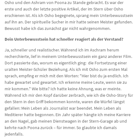
Osho und den Ashram von Poona zu Stande gebracht. Es war der
erste und auch der letzte positive Artikel, der im Stern über Osho
erschienen ist. Als ich Osho begegnete, sprang mein Unterbewusstsein
auf ihn an. Der spirituelle Sucher in mir hatte seinen Meister gefunden.
Bewusst habe ich das zunächst gar nicht wahrgenommen.
Dein Unterbewusstsein hat schneller reagiert als der Verstand?
Ja, schneller und realistischer. Während ich im Aschram herum
recherchierte, lief in meinem Unterbewusstsein ein ganz anderer Film.
Dort passierte das, worum es eigentlich ging: die Fortsetzung einer
uralten Meister-Schüler Beziehung. Als ich mit Osho zum ersten Mal
sprach, empfing er mich mit den Worten: "Hier bist du ja endlich. Ich
habe gewartet und gewartet. Ich erkenne meine Leute, wenn sie zu
mir kommen." Wie bitte? Ich hatte keine Ahnung, was er meinte.
Während ich mir den Kopf darüber zerbrach, wie ich die Osho-Story für
den Stern in den Griff bekommen konnte, waren die Würfel längst
gefallen: Mein Leben als Journalist war beendet. Mein Leben als
Meditierer hatte begonnen. Ein Jahr später hängte ich meine Karriere
an den Nagel, gab meinen Dienstwagen in der Stern-Garage ab und
kehrte nach Poona zurück – für immer. So glaubte ich damals
jedenfalls.