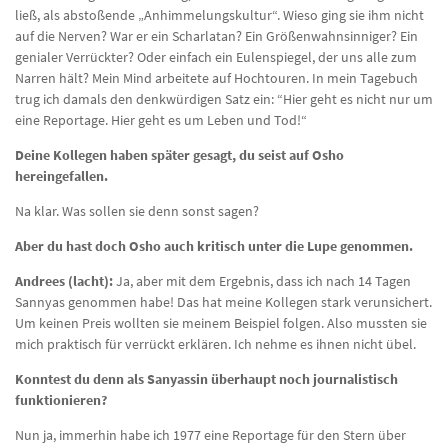
ließ, als abstoßende „Anhimmelungskultur“. Wieso ging sie ihm nicht
auf die Nerven? War er ein Scharlatan? Ein Größenwahnsinniger? Ein
genialer Verrückter? Oder einfach ein Eulenspiegel, der uns alle zum
Narren hält? Mein Mind arbeitete auf Hochtouren. In mein Tagebuch
trug ich damals den denkwürdigen Satz ein: “Hier geht es nicht nur um
eine Reportage. Hier geht es um Leben und Tod!“
Deine Kollegen haben später gesagt, du seist auf Osho
hereingefallen.
Na klar. Was sollen sie denn sonst sagen?
Aber du hast doch Osho auch kritisch unter die Lupe genommen.
Andrees (lacht):
Ja, aber mit dem Ergebnis, dass ich nach 14 Tagen
Sannyas genommen habe! Das hat meine Kollegen stark verunsichert.
Um keinen Preis wollten sie meinem Beispiel folgen. Also mussten sie
mich praktisch für verrückt erklären. Ich nehme es ihnen nicht übel.
Konntest du denn als Sanyassin überhaupt noch journalistisch
funktionieren?
Nun ja, immerhin habe ich 1977 eine Reportage für den Stern über