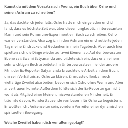
Kamst du mit dem Vorsatz nach Poona, ein Buch über Osho und
seinen Ashram zu schreiben?
Ja, das dachte ich jedenfalls. Osho hatte mich eingeladen und ich
fand, dass es höchste Zeit war, über diesen unglaublich interessanten
Mann und sein Kommune-Experiment ein Buch zu schreiben. Osho
war einverstanden. Also zog ich in den Ashram ein und notierte jeden
Tag meine Eindrücke und Gedanken in mein Tagebuch. Aber auch hier
spielten sich die Dinge wieder auf zwei Ebenen ab. Auf der bewussten
Ebene saß Swami Satyananda und bildete sich ein, dass er an einem
sehr wichtigen Buch arbeitete. Im Unterbewusstsein lief der andere
Film: der Ex-Reporter Satyananda brauchte die Arbeit an dem Buch,
um sein Verhältnis zu Osho zu klären. Er musste offenbar noch
vielfältige Zweifel abarbeiten, bevor er sich Osho ohne Wenn und Aber
anvertrauen konnte. Außerdem fühlte sich der Ex-Reporter gar nicht
wohl als Mitglied einer kleinen, missverstandenen Minderheit. Er
träumte davon, Hunderttausende von Lesern für Osho zu begeistern.
Er wollte nicht Außenseiter sein, sondern Vorreiter einer dynamischen
spirituellen Bewegung.
Welche Zweifel haben dich vor allem geplagt?