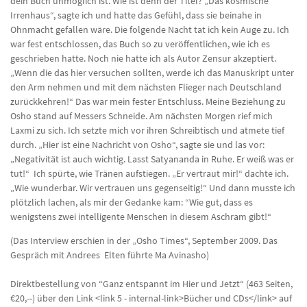
dein Buch unmöglich ist. Wie ist denn der Titel? „Das kosmische
Irrenhaus“, sagte ich und hatte das Gefühl, dass sie beinahe in
Ohnmacht gefallen wäre. Die folgende Nacht tat ich kein Auge zu. Ich
war fest entschlossen, das Buch so zu veröffentlichen, wie ich es
geschrieben hatte. Noch nie hatte ich als Autor Zensur akzeptiert.
„Wenn die das hier versuchen sollten, werde ich das Manuskript unter
den Arm nehmen und mit dem nächsten Flieger nach Deutschland
zurückkehren!“ Das war mein fester Entschluss. Meine Beziehung zu
Osho stand auf Messers Schneide. Am nächsten Morgen rief mich
Laxmi zu sich. Ich setzte mich vor ihren Schreibtisch und atmete tief
durch. „Hier ist eine Nachricht von Osho“, sagte sie und las vor:
„Negativität ist auch wichtig. Lasst Satyananda in Ruhe. Er weiß was er
tut!“ Ich spürte, wie Tränen aufstiegen. „Er vertraut mir!“ dachte ich.
„Wie wunderbar. Wir vertrauen uns gegenseitig!“ Und dann musste ich
plötzlich lachen, als mir der Gedanke kam: “Wie gut, dass es
wenigstens zwei intelligente Menschen in diesem Aschram gibt!“
(Das Interview erschien in der „Osho Times“, September 2009. Das
Gespräch mit Andrees Elten führte Ma Avinasho)
Direktbestellung von “Ganz entspannt im Hier und Jetzt“ (463 Seiten,
€20,--) über den Link <link 5 - internal-link>Bücher und CDs</link> auf