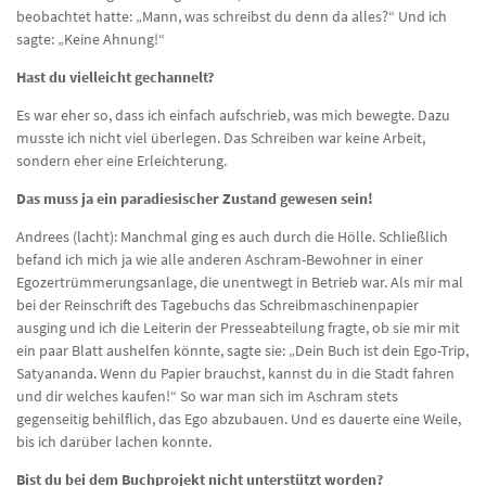
beobachtet hatte: „Mann, was schreibst du denn da alles?“ Und ich
sagte: „Keine Ahnung!“
Hast du vielleicht gechannelt?
Es war eher so, dass ich einfach aufschrieb, was mich bewegte. Dazu
musste ich nicht viel überlegen. Das Schreiben war keine Arbeit,
sondern eher eine Erleichterung.
Das muss ja ein paradiesischer Zustand gewesen sein!
Andrees (lacht): Manchmal ging es auch durch die Hölle. Schließlich
befand ich mich ja wie alle anderen Aschram-Bewohner in einer
Egozertrümmerungsanlage, die unentwegt in Betrieb war. Als mir mal
bei der Reinschrift des Tagebuchs das Schreibmaschinenpapier
ausging und ich die Leiterin der Presseabteilung fragte, ob sie mir mit
ein paar Blatt aushelfen könnte, sagte sie: „Dein Buch ist dein Ego-Trip,
Satyananda. Wenn du Papier brauchst, kannst du in die Stadt fahren
und dir welches kaufen!“ So war man sich im Aschram stets
gegenseitig behilflich, das Ego abzubauen. Und es dauerte eine Weile,
bis ich darüber lachen konnte.
Bist du bei dem Buchprojekt nicht unterstützt worden?