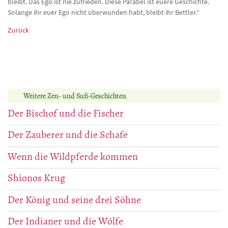
bleibt. Das Ego ist nie zufrieden. Diese Parabel ist euere Geschichte.
Solange ihr euer Ego nicht überwunden habt, bleibt ihr Bettler.“
Zurück
Weitere Zen- und Sufi-Geschichten
Der Bischof und die Fischer
Der Zauberer und die Schafe
Wenn die Wildpferde kommen
Shionos Krug
Der König und seine drei Söhne
Der Indianer und die Wölfe